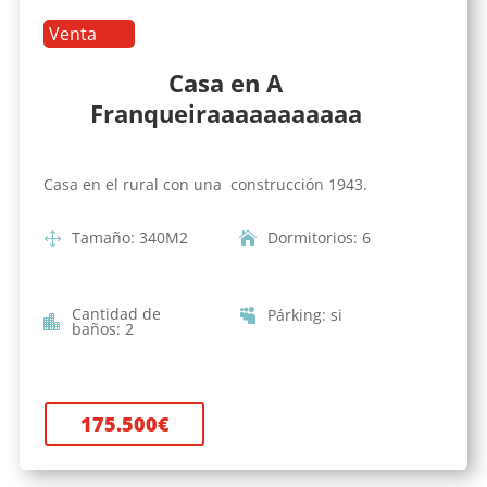
Venta
Casa en A
Franqueiraaaaaaaaaaa
Casa en el rural con una construcción 1943.
Tamaño
:
340
M2
Dormitorios
:
6
Cantidad de
Párking
:
si
baños
:
2
175.500
€