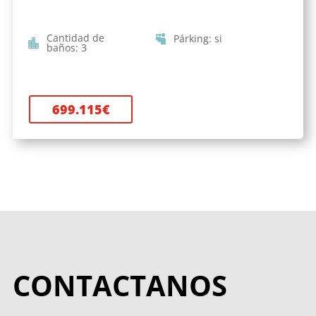
Cantidad de
Párking
:
si
baños
:
3
699.115
€
CONTACTANOS