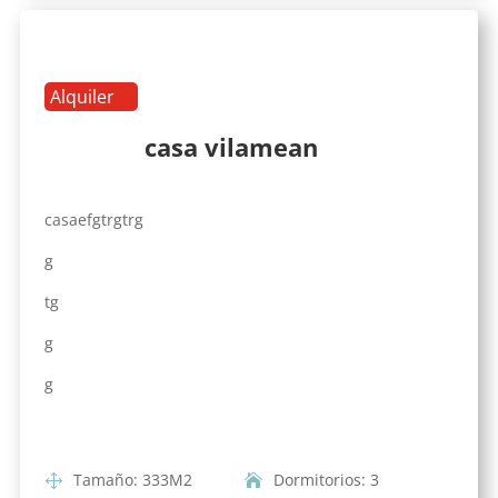
Alquiler
casa vilamean
casaefgtrgtrg
g
tg
g
g
Tamaño
:
333
M2
Dormitorios
:
3