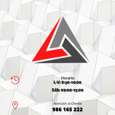
Horario

L-V: 8:30-19:00
Sáb: 09:00-15:00

Atención al Cliente
986 165 222