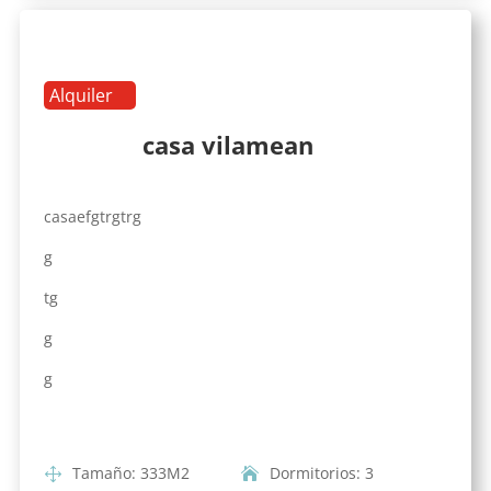
Alquiler
casa vilamean
casaefgtrgtrg
g
tg
g
g
Tamaño
:
333
M2
Dormitorios
:
3