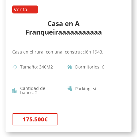
Venta
Casa en A
Franqueiraaaaaaaaaaa
Casa en el rural con una construcción 1943.
Tamaño
:
340
M2
Dormitorios
:
6
Cantidad de
Párking
:
si
baños
:
2
175.500
€