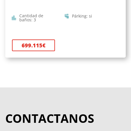
Cantidad de
Párking
:
si
baños
:
3
699.115
€
CONTACTANOS