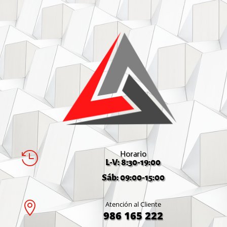
Horario

L-V: 8:30-19:00
Sáb: 09:00-15:00

Atención al Cliente
986 165 222