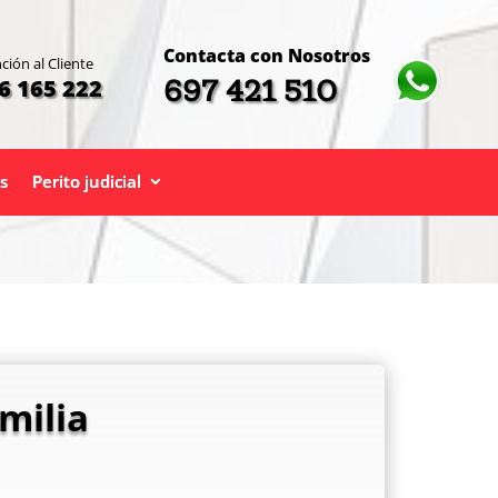
Contacta con Nosotros
ción al Cliente
697 421 510
6 165 222
s
Perito judicial
milia