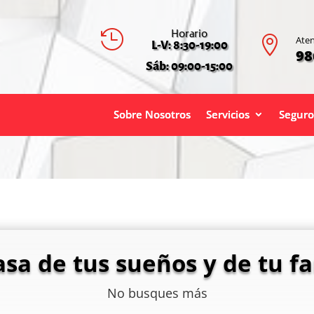
Horario


Aten
L-V: 8:30-19:00
98
Sáb: 09:00-15:00
Sobre Nosotros
Servicios
Seguro
asa de tus sueños y de tu fa
No busques más