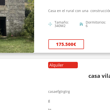
Casa en el rural con una construcció
Tamaño
:
Dormitorios
:
340
M2
6
175.500
€
Alquiler
casa vi
casaefgtrgtrg
g
tg