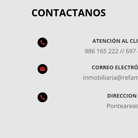
CONTACTANOS
ATENCIÓN AL CL

986 165 222 // 697
CORREO ELECTR

inmobiliaria@ref
DIRECCION

Pontearea