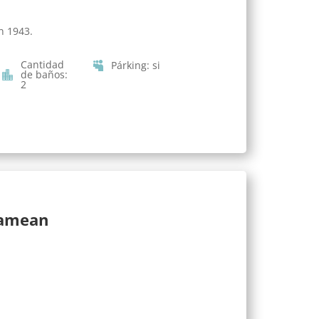
n 1943.
Cantidad
Párking
:
si
de baños
:
2
lamean