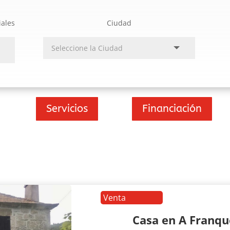
iales
Ciudad
Servicios
Financiación
Venta
Casa en A Franq