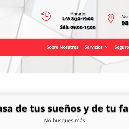
Horario


Aten
L-V: 8:30-19:00
98
Sáb: 09:00-15:00
Sobre Nosotros
Servicios
Seguro
asa de tus sueños y de tu fa
No busques más