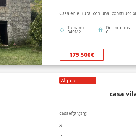
Casa en el rural con una construcció
Tamaño
:
Dormitorios
:
340
M2
6
175.500
€
Alquiler
casa vi
casaefgtrgtrg
g
tg