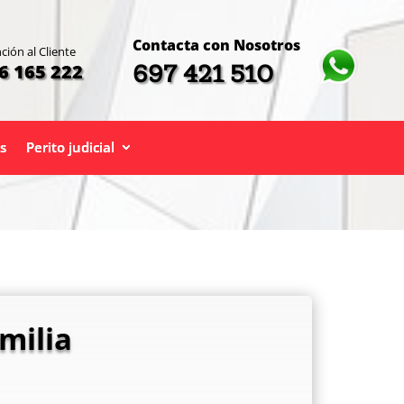
Contacta con Nosotros
ción al Cliente
697 421 510
6 165 222
s
Perito judicial
milia