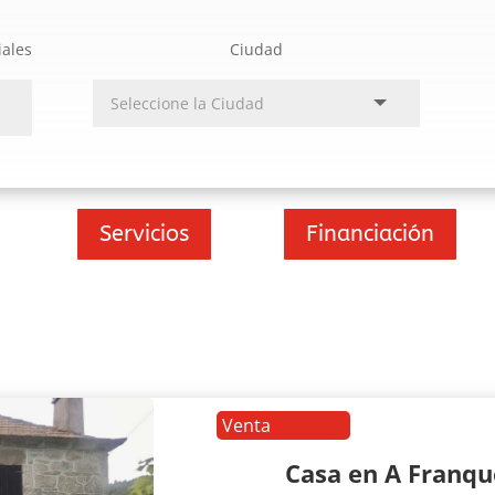
iales
Ciudad
Servicios
Financiación
Venta
Casa en A Franq