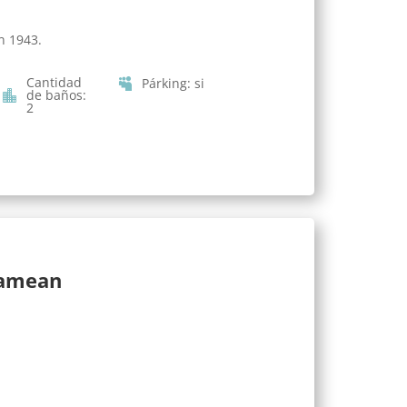
n 1943.
Cantidad
Párking
:
si
de baños
:
2
lamean