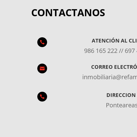
CONTACTANOS
ATENCIÓN AL CL

986 165 222 // 697
CORREO ELECTR

inmobiliaria@ref
DIRECCION

Pontearea