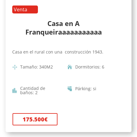
Venta
Casa en A
Franqueiraaaaaaaaaaa
Casa en el rural con una construcción 1943.
Tamaño
:
340
M2
Dormitorios
:
6
Cantidad de
Párking
:
si
baños
:
2
175.500
€