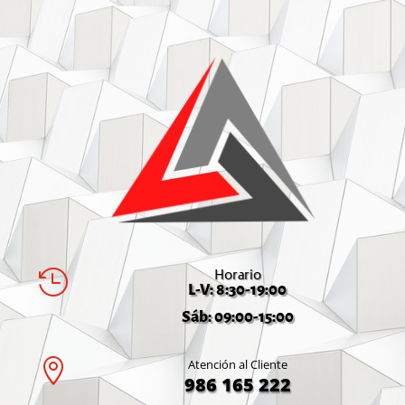
Horario

L-V: 8:30-19:00
Sáb: 09:00-15:00

Atención al Cliente
986 165 222