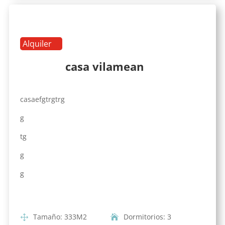
Alquiler
casa vilamean
casaefgtrgtrg
g
tg
g
g
Tamaño
:
333
M2
Dormitorios
:
3