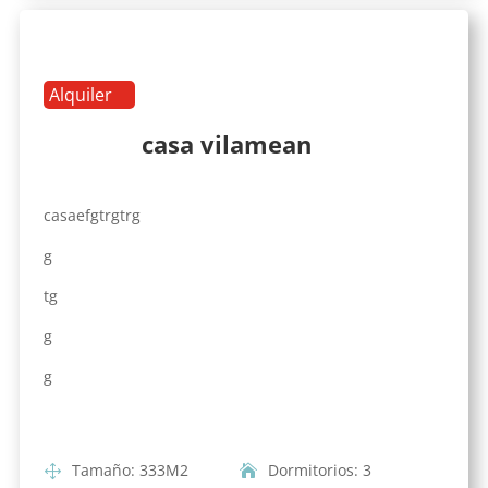
Alquiler
casa vilamean
casaefgtrgtrg
g
tg
g
g
Tamaño
:
333
M2
Dormitorios
:
3