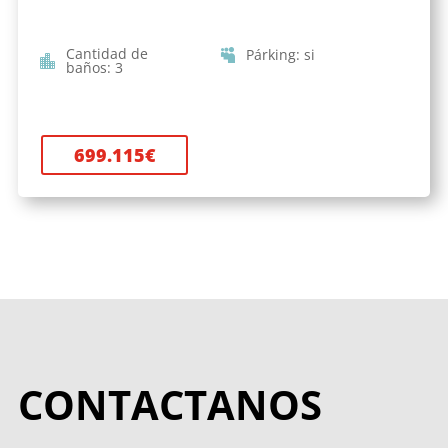
Cantidad de
Párking
:
si
baños
:
3
699.115
€
CONTACTANOS