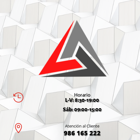
Horario

L-V: 8:30-19:00
Sáb: 09:00-15:00

Atención al Cliente
986 165 222