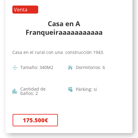
Venta
Casa en A
Franqueiraaaaaaaaaaa
Casa en el rural con una construcción 1943.
Tamaño
:
340
M2
Dormitorios
:
6
Cantidad de
Párking
:
si
baños
:
2
175.500
€