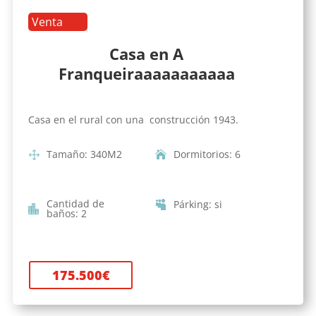
Venta
Casa en A
Franqueiraaaaaaaaaaa
Casa en el rural con una construcción 1943.
Tamaño
:
340
M2
Dormitorios
:
6
Cantidad de
Párking
:
si
baños
:
2
175.500
€