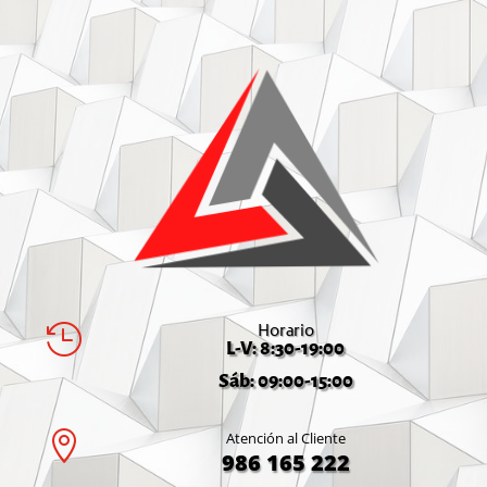
Horario

L-V: 8:30-19:00
Sáb: 09:00-15:00

Atención al Cliente
986 165 222