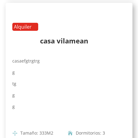
Alquiler
casa vilamean
casaefgtrgtrg
g
tg
g
g
Tamaño
:
333
M2
Dormitorios
:
3