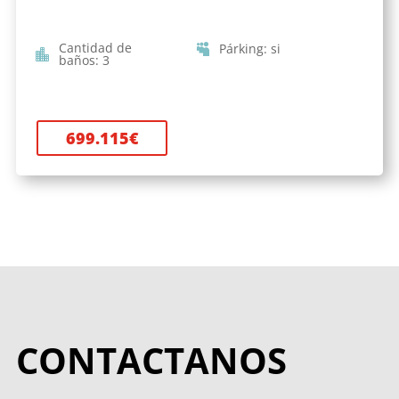
Cantidad de
Párking
:
si
baños
:
3
699.115
€
CONTACTANOS