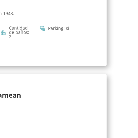
n 1943.
Cantidad
Párking
:
si
de baños
:
2
lamean