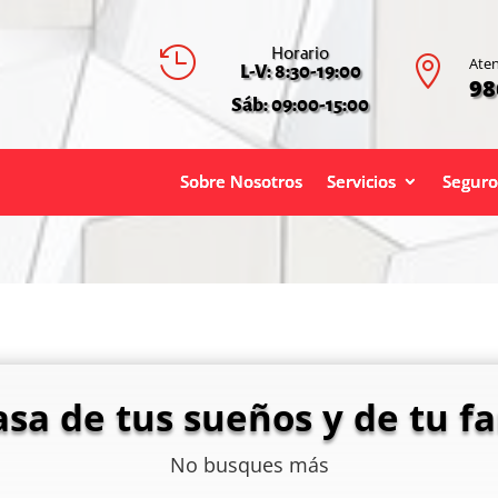
Horario


Aten
L-V: 8:30-19:00
98
Sáb: 09:00-15:00
Sobre Nosotros
Servicios
Seguro
asa de tus sueños y de tu fa
No busques más