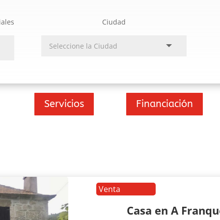
iales
Ciudad
Servicios
Financiación
Venta
Casa en A Franq