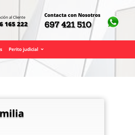
Contacta con Nosotros
ción al Cliente
697 421 510
6 165 222
s
Perito judicial
milia