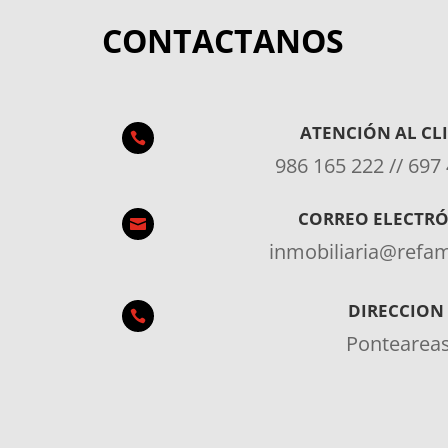
CONTACTANOS
ATENCIÓN AL CL

986 165 222 // 697
CORREO ELECTR

inmobiliaria@ref
DIRECCION

Pontearea