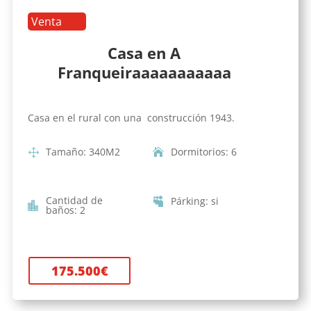
Venta
Casa en A
Franqueiraaaaaaaaaaa
Casa en el rural con una construcción 1943.
Tamaño
:
340
M2
Dormitorios
:
6
Cantidad de
Párking
:
si
baños
:
2
175.500
€