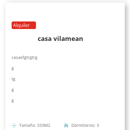
Alquiler
casa vilamean
casaefgtrgtrg
g
tg
g
g
Tamaño
:
333
M2
Dormitorios
:
3