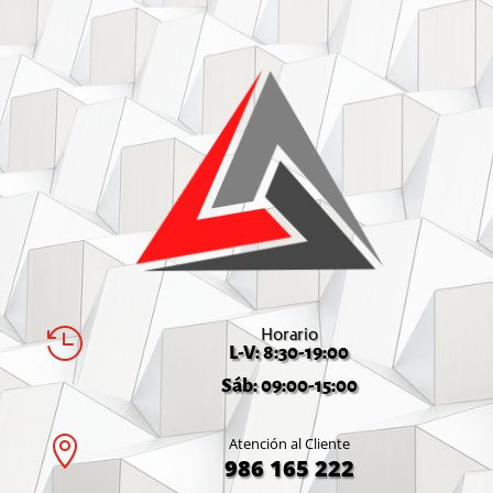
Horario

L-V: 8:30-19:00
Sáb: 09:00-15:00

Atención al Cliente
986 165 222