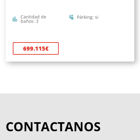
Cantidad de
Párking
:
si
baños
:
3
699.115
€
CONTACTANOS