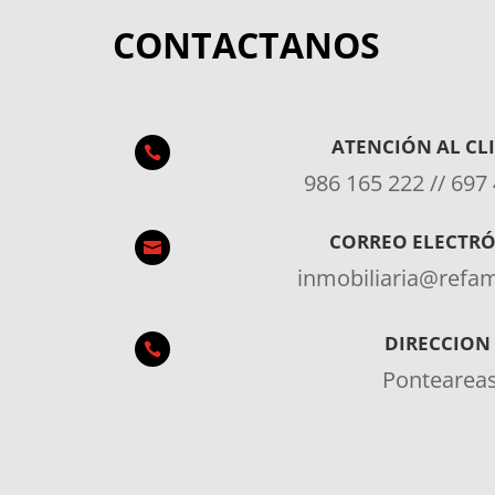
CONTACTANOS
ATENCIÓN AL CL

986 165 222 // 697
CORREO ELECTR

inmobiliaria@ref
DIRECCION

Pontearea