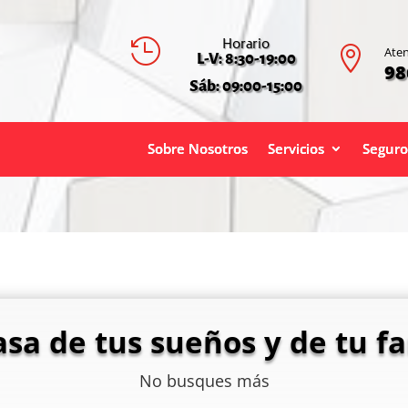
Horario


Aten
L-V: 8:30-19:00
98
Sáb: 09:00-15:00
Sobre Nosotros
Servicios
Seguro
asa de tus sueños y de tu fa
No busques más