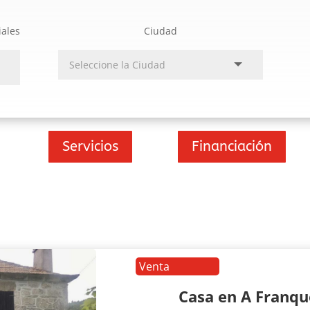
iales
Ciudad
Servicios
Financiación
Venta
Casa en A Franq