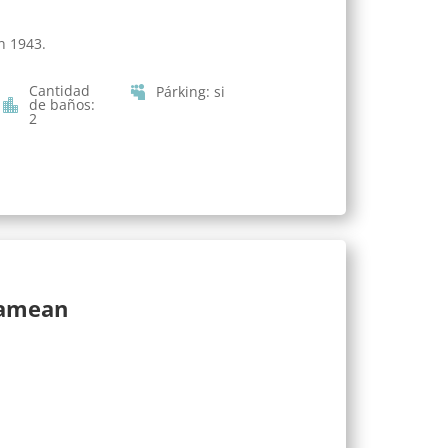
n 1943.
Cantidad
Párking
:
si
de baños
:
2
lamean