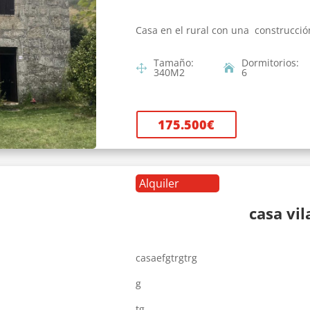
Casa en el rural con una construcció
Tamaño
:
Dormitorios
:
340
M2
6
175.500
€
Alquiler
casa vi
casaefgtrgtrg
g
tg