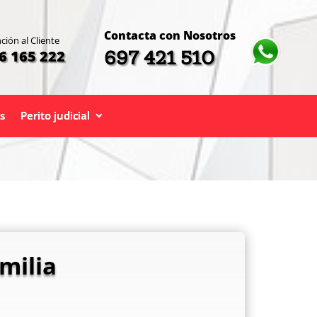
Contacta con Nosotros
ción al Cliente
697 421 510
6 165 222
s
Perito judicial
milia