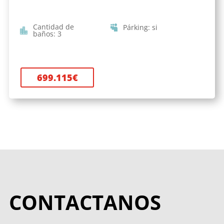
Cantidad de
Párking
:
si
baños
:
3
699.115
€
CONTACTANOS