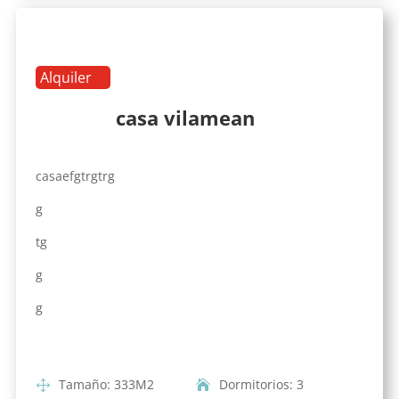
Alquiler
casa vilamean
casaefgtrgtrg
g
tg
g
g
Tamaño
:
333
M2
Dormitorios
:
3