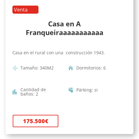
Venta
Casa en A
Franqueiraaaaaaaaaaa
Casa en el rural con una construcción 1943.
Tamaño
:
340
M2
Dormitorios
:
6
Cantidad de
Párking
:
si
baños
:
2
175.500
€