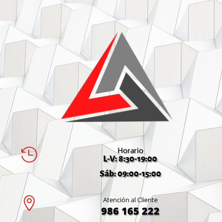
Horario

L-V: 8:30-19:00
Sáb: 09:00-15:00

Atención al Cliente
986 165 222