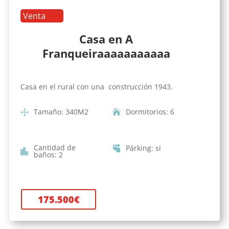
Venta
Casa en A
Franqueiraaaaaaaaaaa
Casa en el rural con una construcción 1943.
Tamaño
:
340
M2
Dormitorios
:
6
Cantidad de
Párking
:
si
baños
:
2
175.500
€