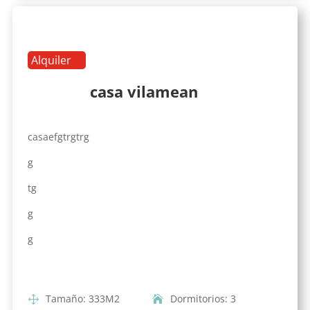
Alquiler
casa vilamean
casaefgtrgtrg
g
tg
g
g
Tamaño
:
333
M2
Dormitorios
:
3