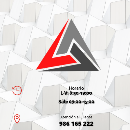
Horario

L-V: 8:30-19:00
Sáb: 09:00-15:00

Atención al Cliente
986 165 222