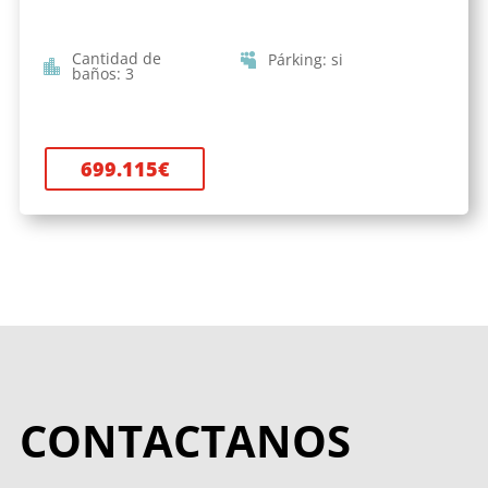
Cantidad de
Párking
:
si
baños
:
3
699.115
€
CONTACTANOS