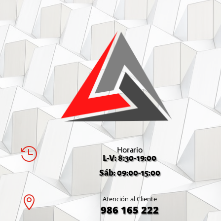
Horario

L-V: 8:30-19:00
Sáb: 09:00-15:00

Atención al Cliente
986 165 222