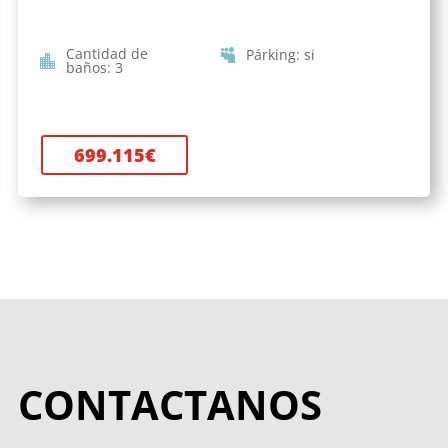
Cantidad de
Párking
:
si
baños
:
3
699.115
€
CONTACTANOS