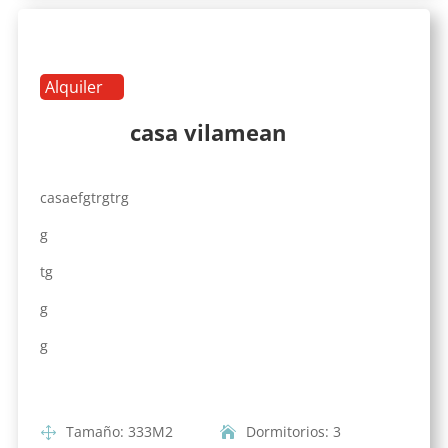
Alquiler
casa vilamean
casaefgtrgtrg
g
tg
g
g
Tamaño
:
333
M2
Dormitorios
:
3