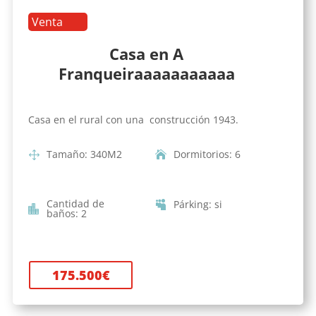
Venta
Casa en A
Franqueiraaaaaaaaaaa
Casa en el rural con una construcción 1943.
Tamaño
:
340
M2
Dormitorios
:
6
Cantidad de
Párking
:
si
baños
:
2
175.500
€