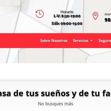
Horario


Aten
L-V: 8:30-19:00
98
Sáb: 09:00-15:00
Sobre Nosotros
Servicios
Seguro
asa de tus sueños y de tu fa
No busques más