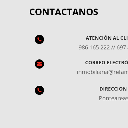
CONTACTANOS
ATENCIÓN AL CL

986 165 222 // 697
CORREO ELECTR

inmobiliaria@ref
DIRECCION

Pontearea