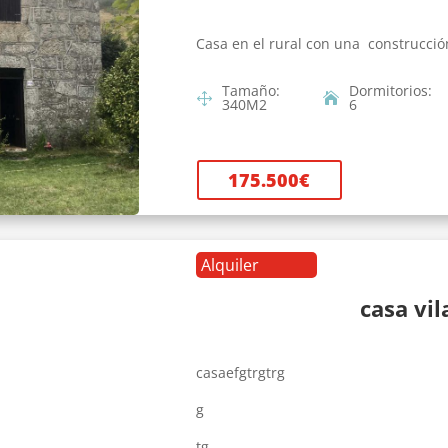
Casa en el rural con una construcció
Tamaño
:
Dormitorios
:
340
M2
6
175.500
€
Alquiler
casa vi
casaefgtrgtrg
g
tg