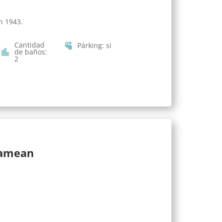
n 1943.
Cantidad
Párking
:
si
de baños
:
2
lamean