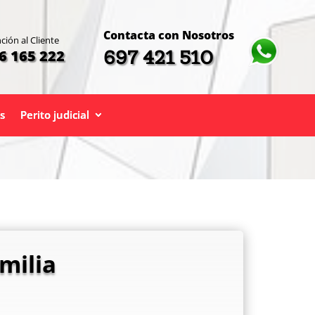
Contacta con Nosotros
ción al Cliente
697 421 510
6 165 222
s
Perito judicial
milia