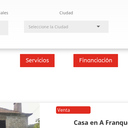
iales
Ciudad
Servicios
Financiación
Venta
Casa en A Franq