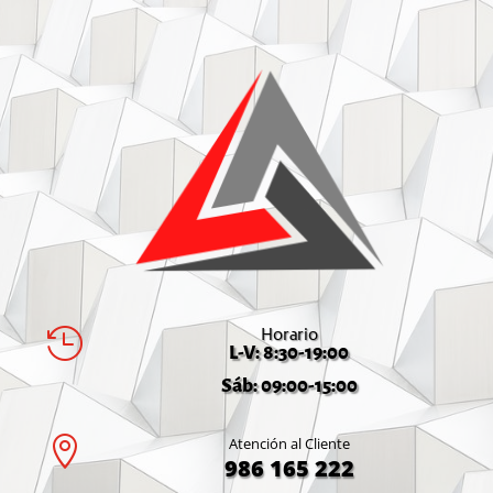
Horario

L-V: 8:30-19:00
Sáb: 09:00-15:00

Atención al Cliente
986 165 222