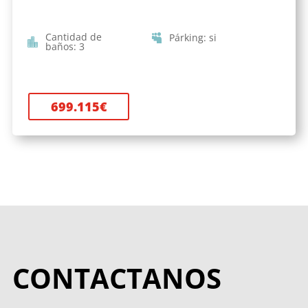
Cantidad de
Párking
:
si
baños
:
3
699.115
€
CONTACTANOS