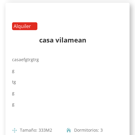
Alquiler
casa vilamean
casaefgtrgtrg
g
tg
g
g
Tamaño
:
333
M2
Dormitorios
:
3