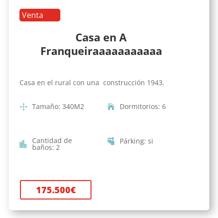
Venta
Casa en A
Franqueiraaaaaaaaaaa
Casa en el rural con una construcción 1943.
Tamaño
:
340
M2
Dormitorios
:
6
Cantidad de
Párking
:
si
baños
:
2
175.500
€