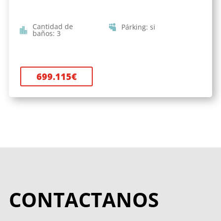
Cantidad de
Párking
:
si
baños
:
3
699.115
€
CONTACTANOS