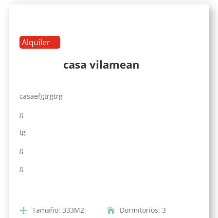
Alquiler
casa vilamean
casaefgtrgtrg
g
tg
g
g
Tamaño
:
333
M2
Dormitorios
:
3