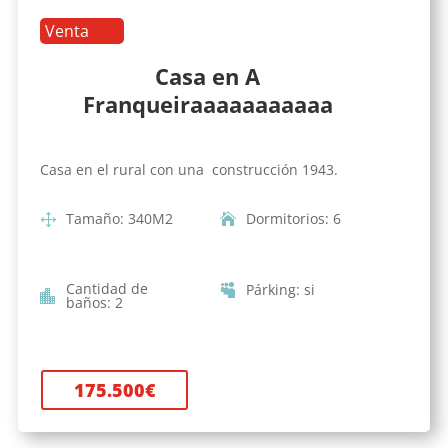
Venta
Casa en A
Franqueiraaaaaaaaaaa
Casa en el rural con una construcción 1943.
Tamaño
:
340
M2
Dormitorios
:
6
Cantidad de
Párking
:
si
baños
:
2
175.500
€