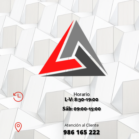
Horario

L-V: 8:30-19:00
Sáb: 09:00-15:00

Atención al Cliente
986 165 222