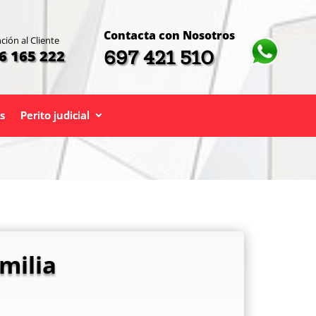
Contacta con Nosotros
ción al Cliente
697 421 510
6 165 222
s
Perito judicial
milia