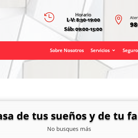
Horario


Aten
L-V: 8:30-19:00
98
Sáb: 09:00-15:00
Sobre Nosotros
Servicios
Seguro
asa de tus sueños y de tu fa
No busques más