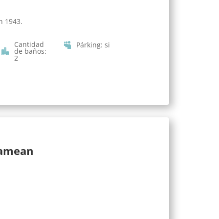
n 1943.
Cantidad
Párking
:
si
de baños
:
2
lamean