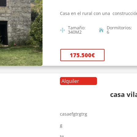
Casa en el rural con una construcció
Tamaño
:
Dormitorios
:
340
M2
6
175.500
€
Alquiler
casa vi
casaefgtrgtrg
g
tg