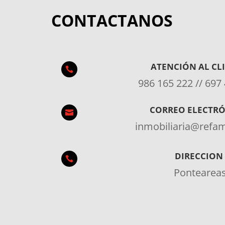
CONTACTANOS
ATENCIÓN AL CL

986 165 222 // 697
CORREO ELECTR

inmobiliaria@ref
DIRECCION

Pontearea