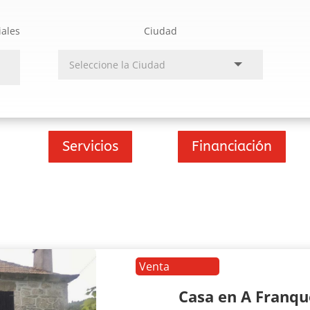
iales
Ciudad
Servicios
Financiación
Venta
Casa en A Franq