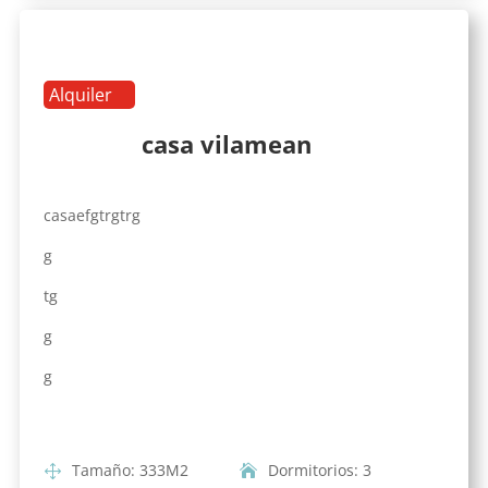
Alquiler
casa vilamean
casaefgtrgtrg
g
tg
g
g
Tamaño
:
333
M2
Dormitorios
:
3