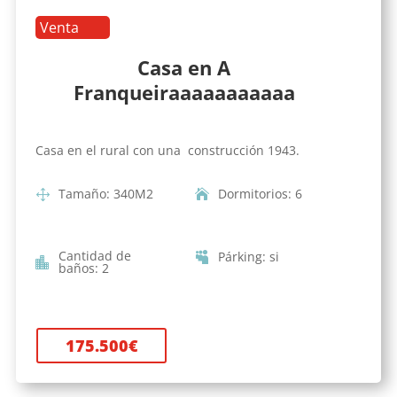
Venta
Casa en A
Franqueiraaaaaaaaaaa
Casa en el rural con una construcción 1943.
Tamaño
:
340
M2
Dormitorios
:
6
Cantidad de
Párking
:
si
baños
:
2
175.500
€