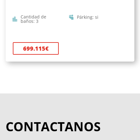
Cantidad de
Párking
:
si
baños
:
3
699.115
€
CONTACTANOS