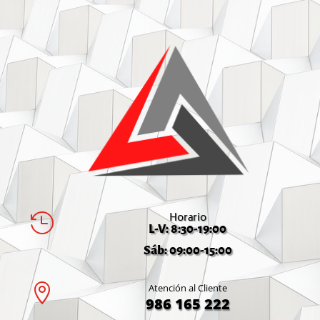
Horario

L-V: 8:30-19:00
Sáb: 09:00-15:00

Atención al Cliente
986 165 222