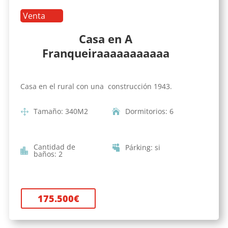
Venta
Casa en A
Franqueiraaaaaaaaaaa
Casa en el rural con una construcción 1943.
Tamaño
:
340
M2
Dormitorios
:
6
Cantidad de
Párking
:
si
baños
:
2
175.500
€