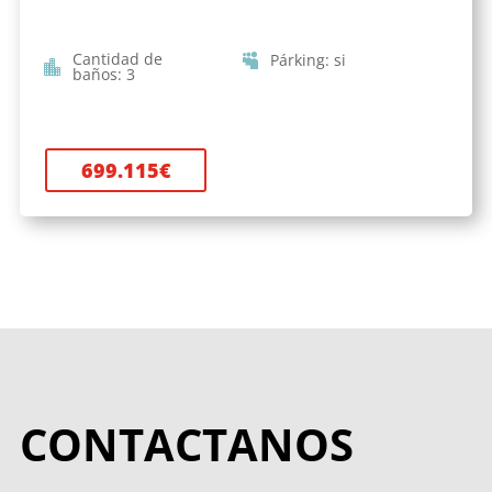
Cantidad de
Párking
:
si
baños
:
3
699.115
€
CONTACTANOS