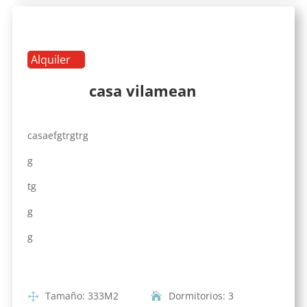
Alquiler
casa vilamean
casaefgtrgtrg
g
tg
g
g
Tamaño
:
333
M2
Dormitorios
:
3