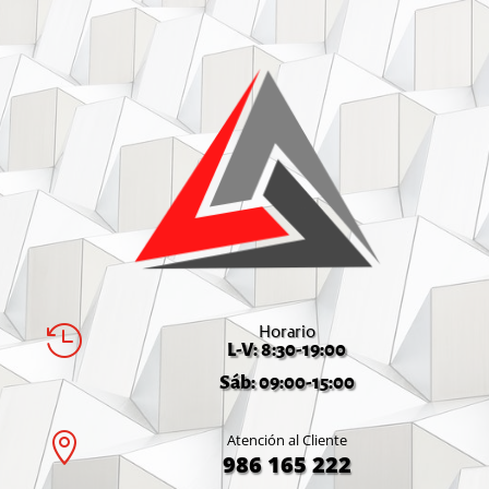
Horario

L-V: 8:30-19:00
Sáb: 09:00-15:00

Atención al Cliente
986 165 222