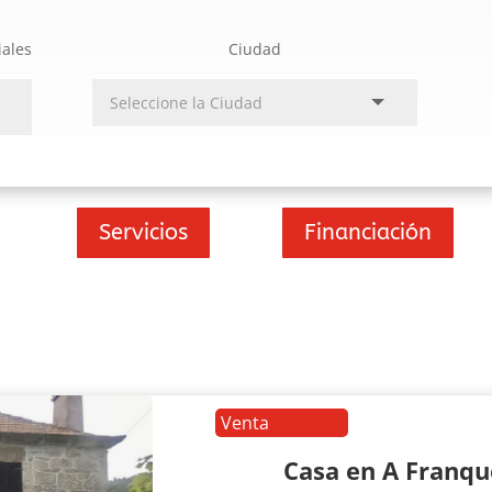
iales
Ciudad
Servicios
Financiación
Venta
Casa en A Franq