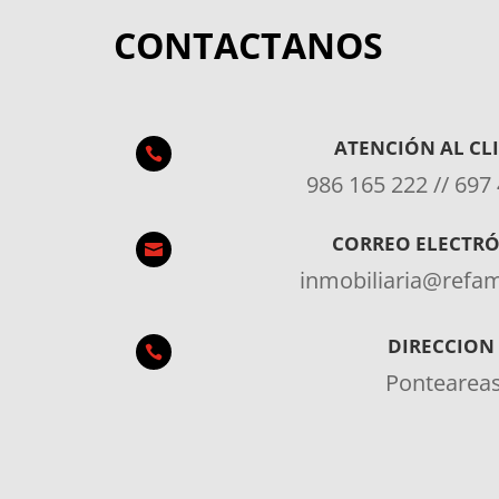
CONTACTANOS
ATENCIÓN AL CL

986 165 222 // 697
CORREO ELECTR

inmobiliaria@ref
DIRECCION

Pontearea