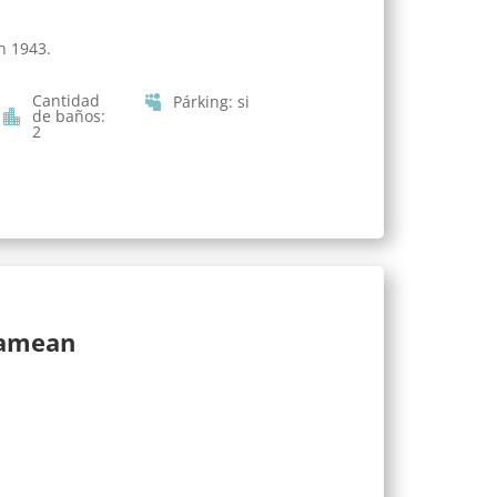
n 1943.
Cantidad
Párking
:
si
de baños
:
2
lamean