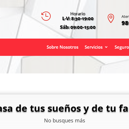
Horario


Aten
L-V: 8:30-19:00
98
Sáb: 09:00-15:00
Sobre Nosotros
Servicios
Seguro
asa de tus sueños y de tu fa
No busques más