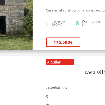
Casa en el rural con una construcció
Tamaño
:
Dormitorios
:
340
M2
6
175.500
€
Alquiler
casa vi
casaefgtrgtrg
g
tg