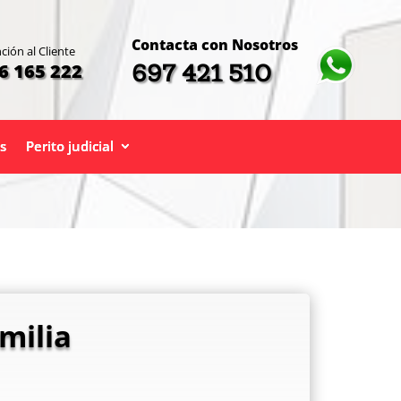
Contacta con Nosotros
ción al Cliente
697 421 510
6 165 222
s
Perito judicial
milia