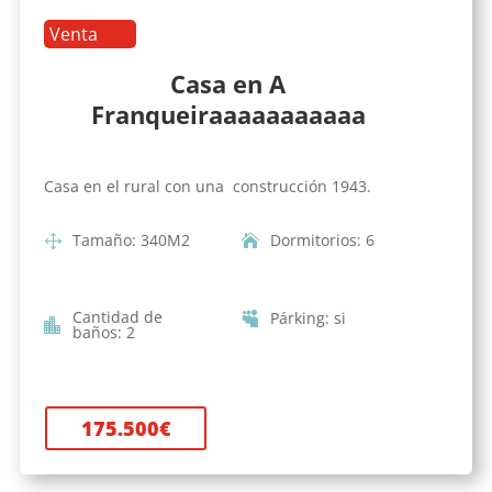
Venta
Casa en A
Franqueiraaaaaaaaaaa
Casa en el rural con una construcción 1943.
Tamaño
:
340
M2
Dormitorios
:
6
Cantidad de
Párking
:
si
baños
:
2
175.500
€