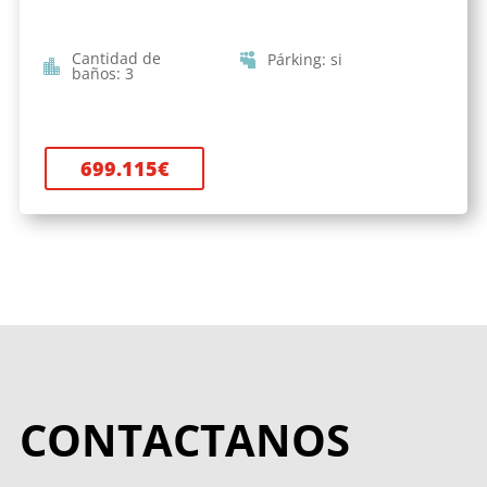
Cantidad de
Párking
:
si
baños
:
3
699.115
€
CONTACTANOS