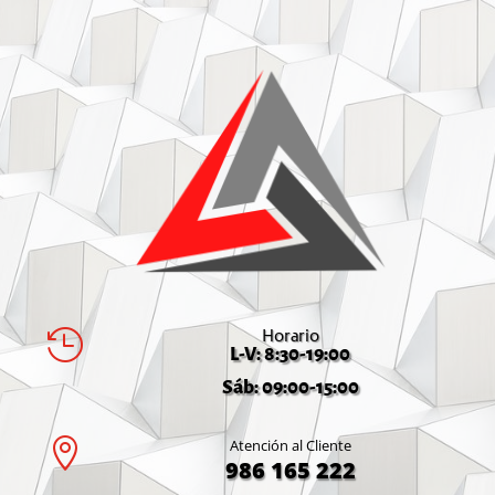
Horario

L-V: 8:30-19:00
Sáb: 09:00-15:00

Atención al Cliente
986 165 222