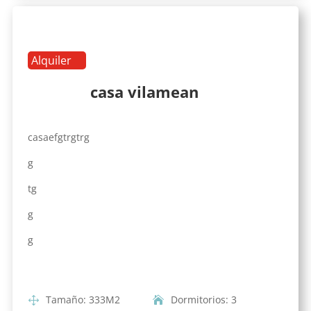
Alquiler
casa vilamean
casaefgtrgtrg
g
tg
g
g
Tamaño
:
333
M2
Dormitorios
:
3