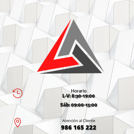
Horario

L-V: 8:30-19:00
Sáb: 09:00-15:00

Atención al Cliente
986 165 222