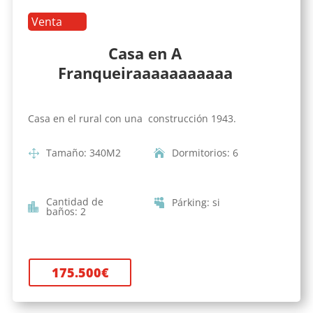
Venta
Casa en A
Franqueiraaaaaaaaaaa
Casa en el rural con una construcción 1943.
Tamaño
:
340
M2
Dormitorios
:
6
Cantidad de
Párking
:
si
baños
:
2
175.500
€