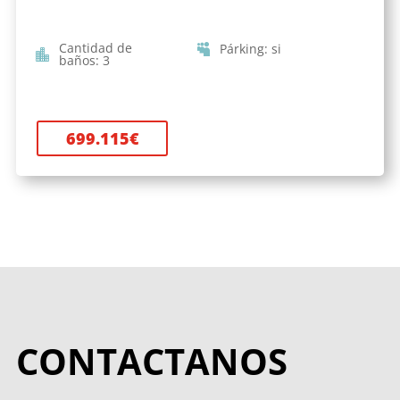
Cantidad de
Párking
:
si
baños
:
3
699.115
€
CONTACTANOS