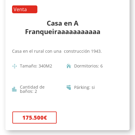
Venta
Casa en A
Franqueiraaaaaaaaaaa
Casa en el rural con una construcción 1943.
Tamaño
:
340
M2
Dormitorios
:
6
Cantidad de
Párking
:
si
baños
:
2
175.500
€