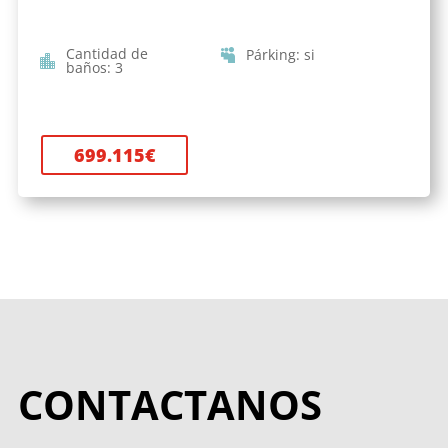
Cantidad de
Párking
:
si
baños
:
3
699.115
€
CONTACTANOS