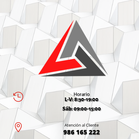
Horario

L-V: 8:30-19:00
Sáb: 09:00-15:00

Atención al Cliente
986 165 222