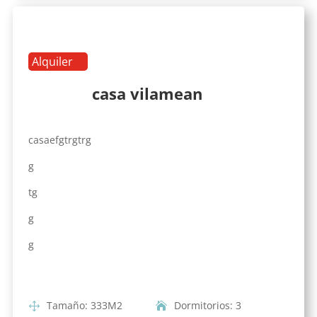
Alquiler
casa vilamean
casaefgtrgtrg
g
tg
g
g
Tamaño
:
333
M2
Dormitorios
:
3