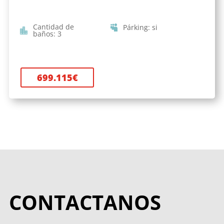
Cantidad de
Párking
:
si
baños
:
3
699.115
€
CONTACTANOS