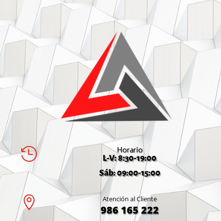
Horario

L-V: 8:30-19:00
Sáb: 09:00-15:00

Atención al Cliente
986 165 222