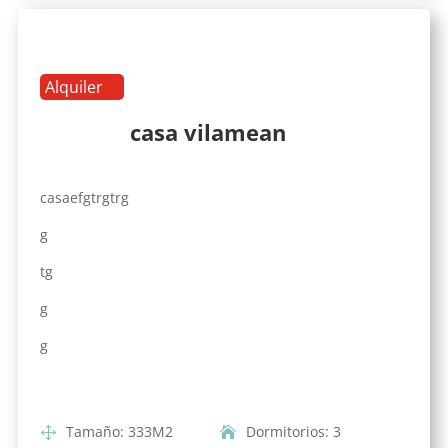
Alquiler
casa vilamean
casaefgtrgtrg
g
tg
g
g
Tamaño
:
333
M2
Dormitorios
:
3