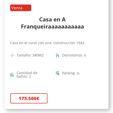
Venta
Casa en A
Franqueiraaaaaaaaaaa
Casa en el rural con una construcción 1943.
Tamaño
:
340
M2
Dormitorios
:
6
Cantidad de
Párking
:
si
baños
:
2
175.500
€