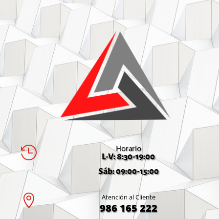
Horario

L-V: 8:30-19:00
Sáb: 09:00-15:00

Atención al Cliente
986 165 222