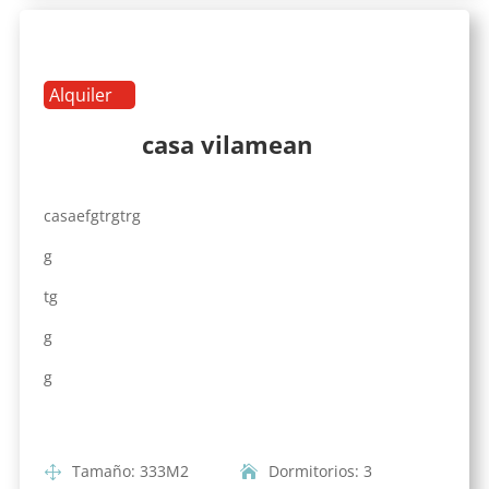
Alquiler
casa vilamean
casaefgtrgtrg
g
tg
g
g
Tamaño
:
333
M2
Dormitorios
:
3