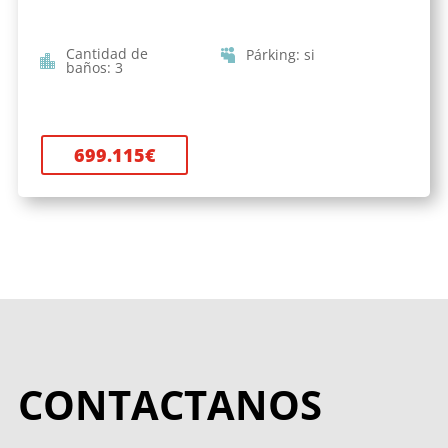
Cantidad de
Párking
:
si
baños
:
3
699.115
€
CONTACTANOS