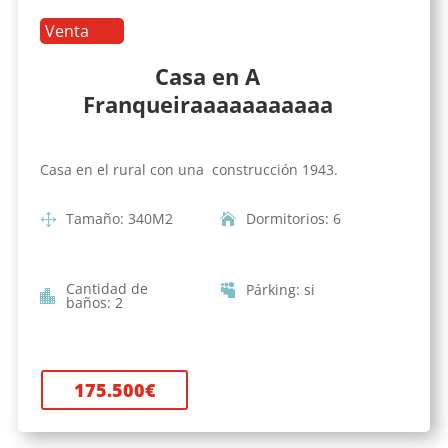
Venta
Casa en A
Franqueiraaaaaaaaaaa
Casa en el rural con una construcción 1943.
Tamaño
:
340
M2
Dormitorios
:
6
Cantidad de
Párking
:
si
baños
:
2
175.500
€