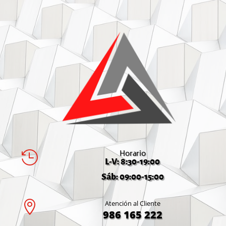
Horario

L-V: 8:30-19:00
Sáb: 09:00-15:00

Atención al Cliente
986 165 222