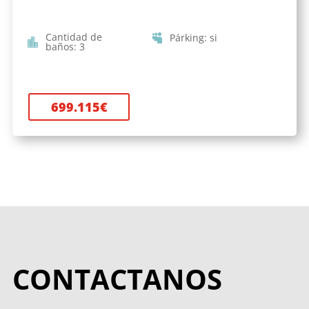
Cantidad de
Párking
:
si
baños
:
3
699.115
€
CONTACTANOS