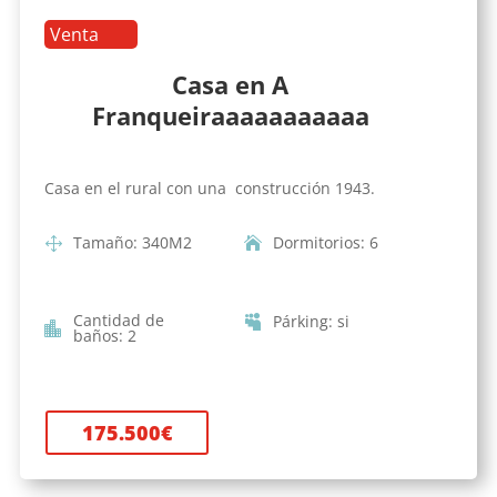
Venta
Casa en A
Franqueiraaaaaaaaaaa
Casa en el rural con una construcción 1943.
Tamaño
:
340
M2
Dormitorios
:
6
Cantidad de
Párking
:
si
baños
:
2
175.500
€