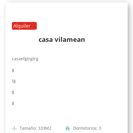
Alquiler
casa vilamean
casaefgtrgtrg
g
tg
g
g
Tamaño
:
333
M2
Dormitorios
:
3