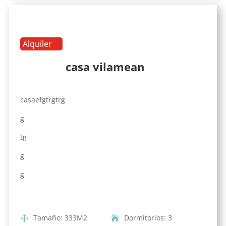
Alquiler
casa vilamean
casaefgtrgtrg
g
tg
g
g
Tamaño
:
333
M2
Dormitorios
:
3