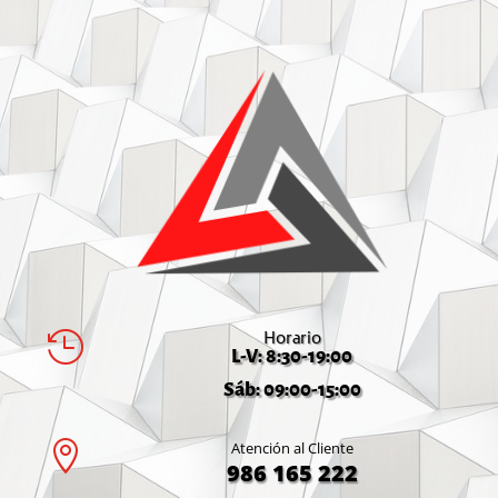
Horario

L-V: 8:30-19:00
Sáb: 09:00-15:00

Atención al Cliente
986 165 222