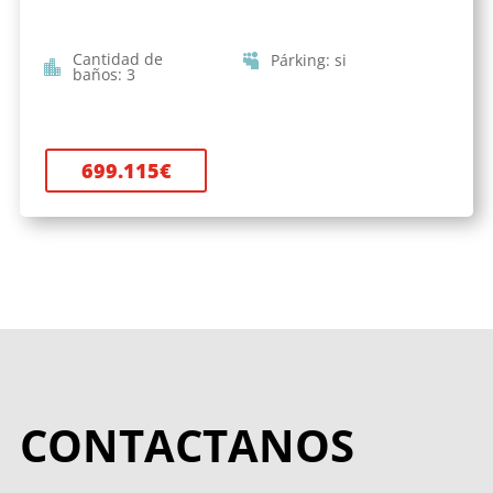
Cantidad de
Párking
:
si
baños
:
3
699.115
€
CONTACTANOS