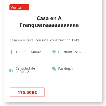
Venta
Casa en A
Franqueiraaaaaaaaaaa
Casa en el rural con una construcción 1943.
Tamaño
:
340
M2
Dormitorios
:
6
Cantidad de
Párking
:
si
baños
:
2
175.500
€