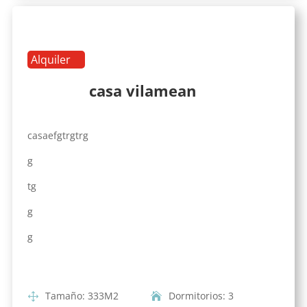
Alquiler
casa vilamean
casaefgtrgtrg
g
tg
g
g
Tamaño
:
333
M2
Dormitorios
:
3