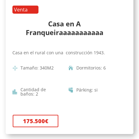
Venta
Casa en A
Franqueiraaaaaaaaaaa
Casa en el rural con una construcción 1943.
Tamaño
:
340
M2
Dormitorios
:
6
Cantidad de
Párking
:
si
baños
:
2
175.500
€