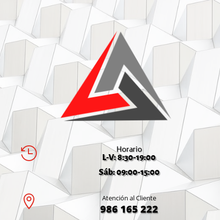
Horario

L-V: 8:30-19:00
Sáb: 09:00-15:00

Atención al Cliente
986 165 222