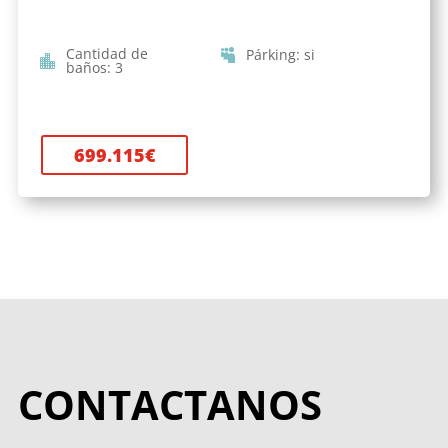
Cantidad de
Párking
:
si
baños
:
3
699.115
€
CONTACTANOS