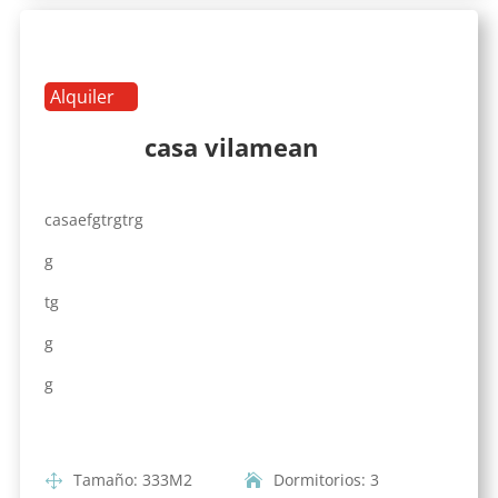
Alquiler
casa vilamean
casaefgtrgtrg
g
tg
g
g
Tamaño
:
333
M2
Dormitorios
:
3