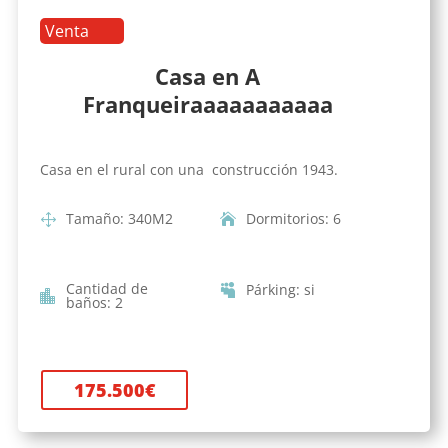
Venta
Casa en A
Franqueiraaaaaaaaaaa
Casa en el rural con una construcción 1943.
Tamaño
:
340
M2
Dormitorios
:
6
Cantidad de
Párking
:
si
baños
:
2
175.500
€