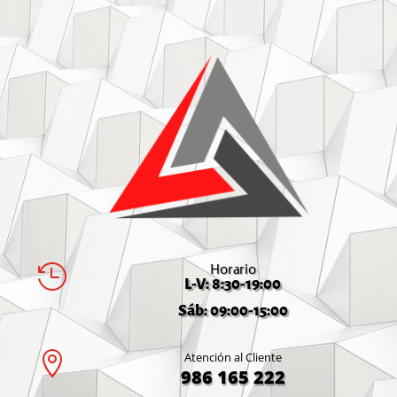
Horario

L-V: 8:30-19:00
Sáb: 09:00-15:00

Atención al Cliente
986 165 222