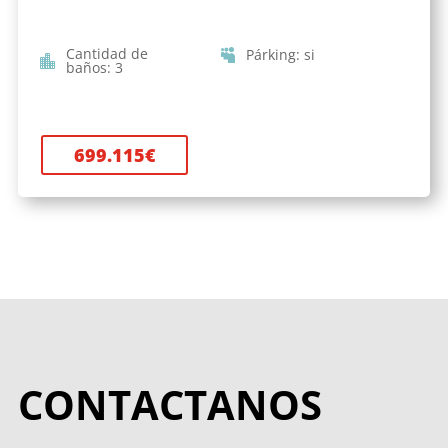
Cantidad de
Párking
:
si
baños
:
3
699.115
€
CONTACTANOS