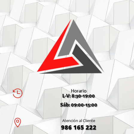
Horario

L-V: 8:30-19:00
Sáb: 09:00-15:00

Atención al Cliente
986 165 222