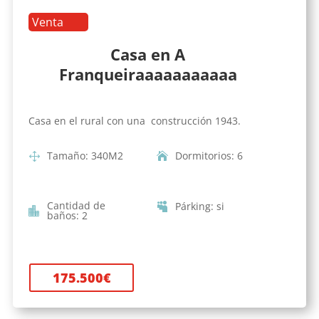
Venta
Casa en A
Franqueiraaaaaaaaaaa
Casa en el rural con una construcción 1943.
Tamaño
:
340
M2
Dormitorios
:
6
Cantidad de
Párking
:
si
baños
:
2
175.500
€