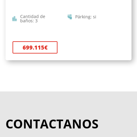
Cantidad de
Párking
:
si
baños
:
3
699.115
€
CONTACTANOS