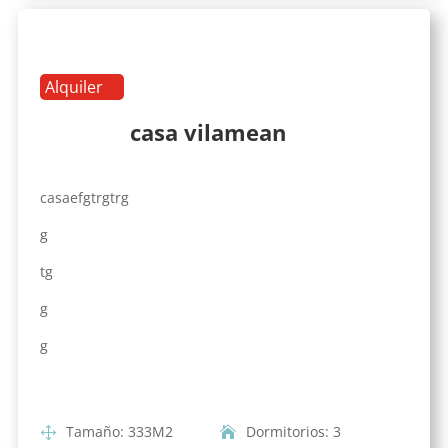
Alquiler
casa vilamean
casaefgtrgtrg
g
tg
g
g
Tamaño
:
333
M2
Dormitorios
:
3