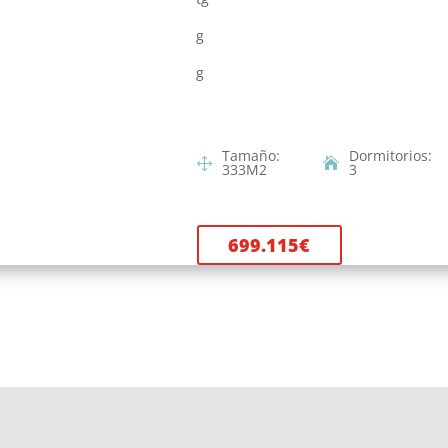
g
g
Tamaño
:
Dormitorios
:
333
M2
3
699.115
€