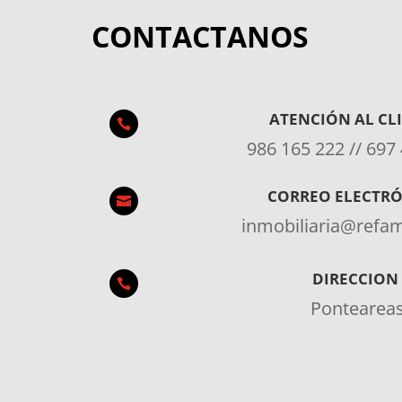
CONTACTANOS
ATENCIÓN AL CL

986 165 222 // 697
CORREO ELECTR

inmobiliaria@ref
DIRECCION

Pontearea