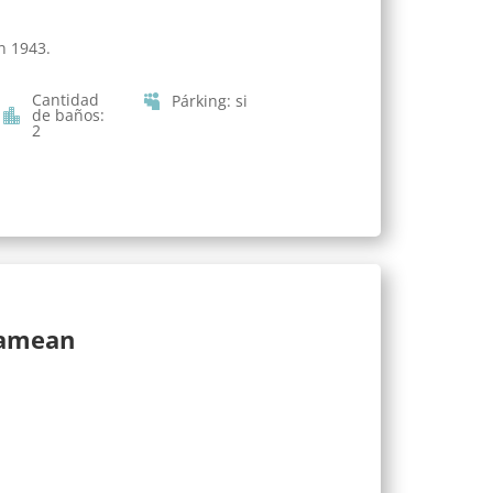
n 1943.
Cantidad
Párking
:
si
de baños
:
2
lamean