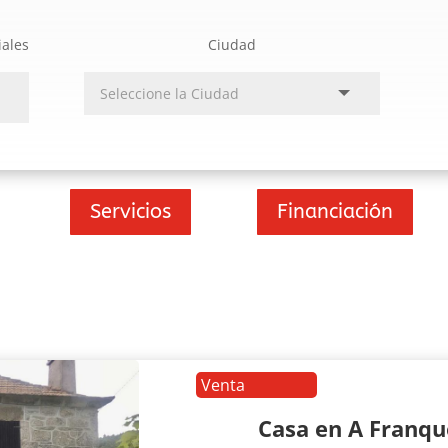
iales
Ciudad
Servicios
Financiación
Venta
Casa en A Franq