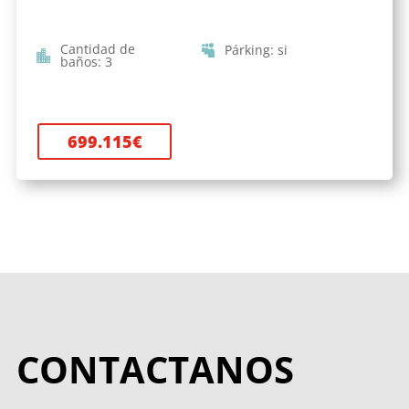
Cantidad de
Párking
:
si
baños
:
3
699.115
€
CONTACTANOS