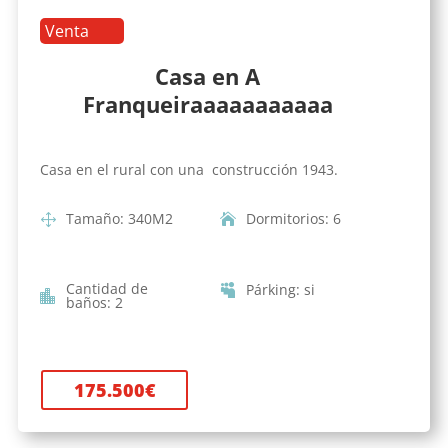
Venta
Casa en A
Franqueiraaaaaaaaaaa
Casa en el rural con una construcción 1943.
Tamaño
:
340
M2
Dormitorios
:
6
Cantidad de
Párking
:
si
baños
:
2
175.500
€