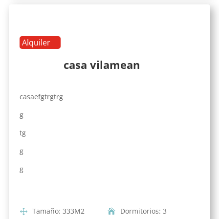
Alquiler
casa vilamean
casaefgtrgtrg
g
tg
g
g
Tamaño
:
333
M2
Dormitorios
:
3