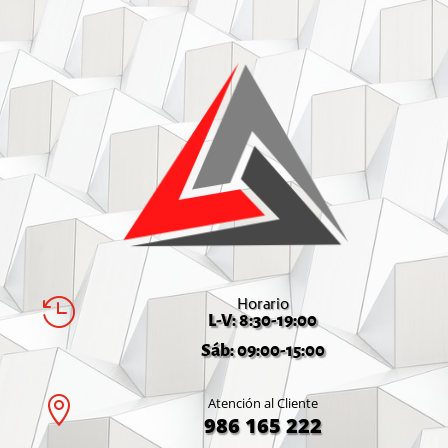
Horario

L-V: 8:30-19:00
Sáb: 09:00-15:00

Atención al Cliente
986 165 222