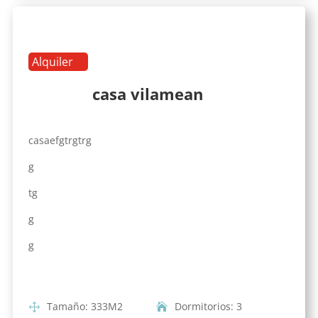
Alquiler
casa vilamean
casaefgtrgtrg
g
tg
g
g
Tamaño
:
333
M2
Dormitorios
:
3