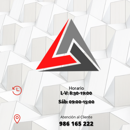
Horario

L-V: 8:30-19:00
Sáb: 09:00-15:00

Atención al Cliente
986 165 222