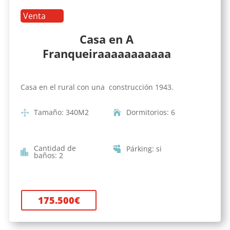
Venta
Casa en A
Franqueiraaaaaaaaaaa
Casa en el rural con una construcción 1943.
Tamaño
:
340
M2
Dormitorios
:
6
Cantidad de
Párking
:
si
baños
:
2
175.500
€