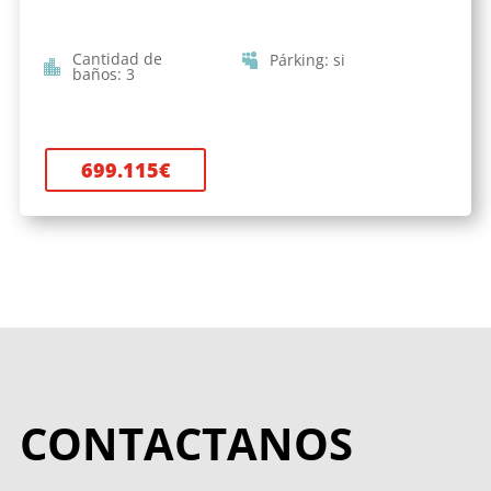
Cantidad de
Párking
:
si
baños
:
3
699.115
€
CONTACTANOS