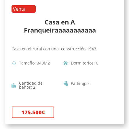
Venta
Casa en A
Franqueiraaaaaaaaaaa
Casa en el rural con una construcción 1943.
Tamaño
:
340
M2
Dormitorios
:
6
Cantidad de
Párking
:
si
baños
:
2
175.500
€