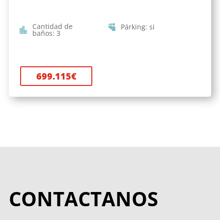
Cantidad de
Párking
:
si
baños
:
3
699.115
€
CONTACTANOS