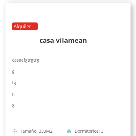
Alquiler
casa vilamean
casaefgtrgtrg
g
tg
g
g
Tamaño
:
333
M2
Dormitorios
:
3