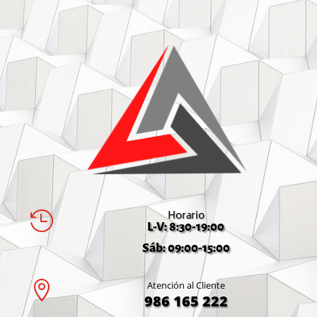
Horario

L-V: 8:30-19:00
Sáb: 09:00-15:00

Atención al Cliente
986 165 222