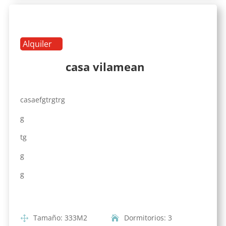
Alquiler
casa vilamean
casaefgtrgtrg
g
tg
g
g
Tamaño
:
333
M2
Dormitorios
:
3