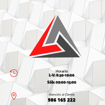
Horario

L-V: 8:30-19:00
Sáb: 09:00-15:00

Atención al Cliente
986 165 222