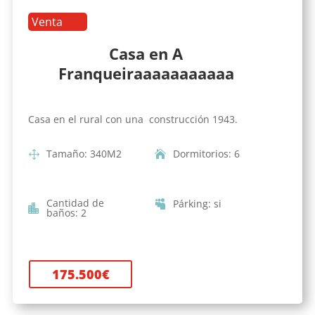
Venta
Casa en A
Franqueiraaaaaaaaaaa
Casa en el rural con una construcción 1943.
Tamaño
:
340
M2
Dormitorios
:
6
Cantidad de
Párking
:
si
baños
:
2
175.500
€