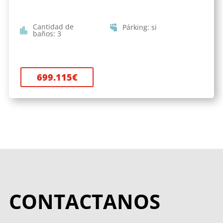
Cantidad de
Párking
:
si
baños
:
3
699.115
€
CONTACTANOS